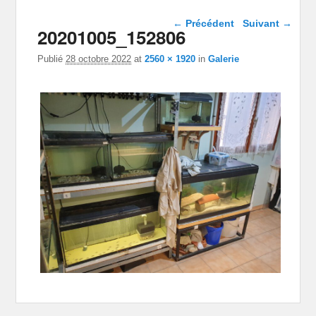
Navigation dans les
← Précédent
Suivant →
20201005_152806
images
Publié
28 octobre 2022
at
2560 × 1920
in
Galerie