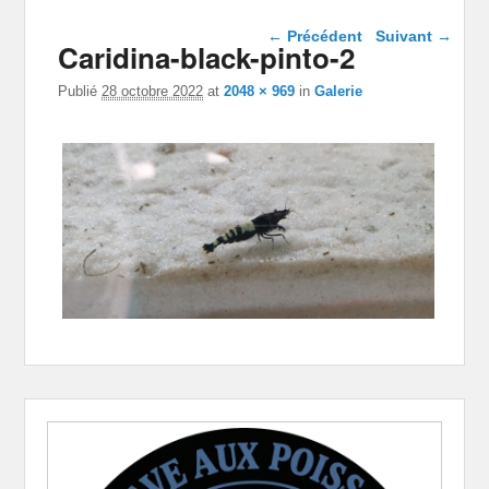
Navigation dans les
← Précédent
Suivant →
Caridina-black-pinto-2
images
Publié
28 octobre 2022
at
2048 × 969
in
Galerie