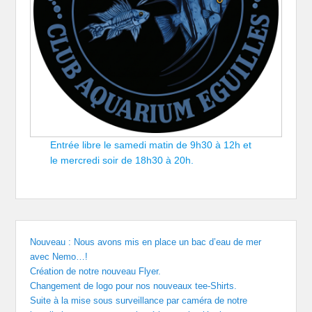
Entrée libre le samedi matin de 9h30 à 12h et
le mercredi soir de 18h30 à 20h.
Nouveau : Nous avons mis en place un bac d’eau de mer
avec Nemo…!
Création de notre nouveau Flyer.
Changement de logo pour nos nouveaux tee-Shirts.
Suite à la mise sous surveillance par caméra de notre