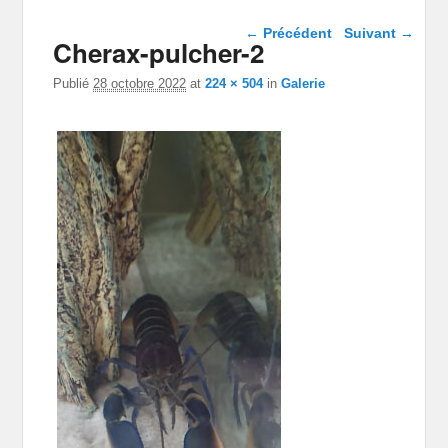
Navigation dans les
← Précédent
Suivant →
Cherax-pulcher-2
images
Publié
28 octobre 2022
at
224 × 504
in
Galerie