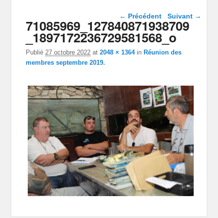
Navigation dans les
← Précédent
Suivant →
71085969_127840871938709
images
_1897172236729581568_o
Publié
27 octobre 2022
at
2048 × 1364
in
Réunion des
membres septembre 2019.