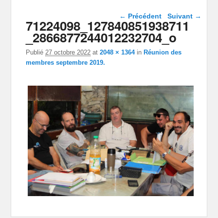
Navigation dans les
← Précédent
Suivant →
71224098_127840851938711
images
_2866877244012232704_o
Publié
27 octobre 2022
at
2048 × 1364
in
Réunion des
membres septembre 2019.